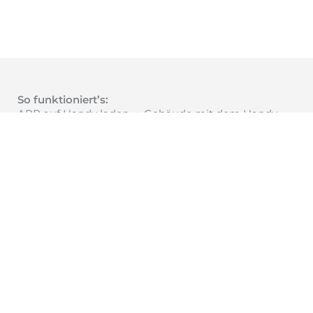
So funktioniert’s:
APP auf Handy laden
➨
Gebäude
mit
dem Handy
scannen
➨
Daten
automatisch
an die Software
übergeben
➨
Heizlast und Hydraulischen Abgleich
auf Knopfdruck berechnen lassen.